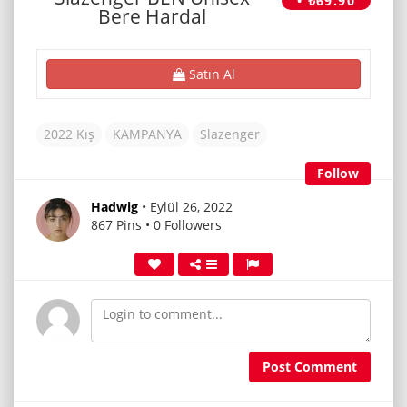
• ₺69.90
Bere Hardal
Satın Al
2022 Kış
KAMPANYA
Slazenger
Follow
Hadwig
• Eylül 26, 2022
867 Pins • 0 Followers
Post Comment