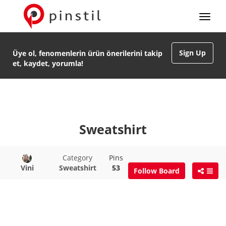
Sign Up
Üye ol, fenomenlerin ürün önerilerini takip
et, kaydet, yorumla!
Sweatshirt
Category
Pins
Vini
Sweatshirt
53
Follow Board