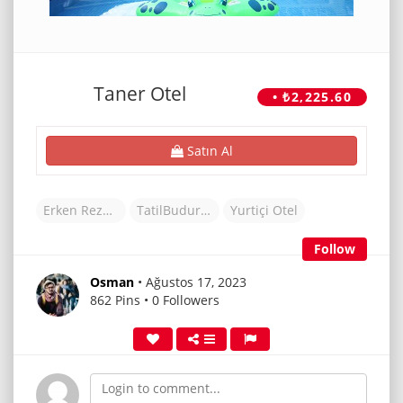
Taner Otel
• ₺2,225.60
Satın Al
Erken Rezervasyon Otelleri
TatilBudur Otel
Yurtiçi Otel
Follow
Osman
• Ağustos 17, 2023
862 Pins • 0 Followers