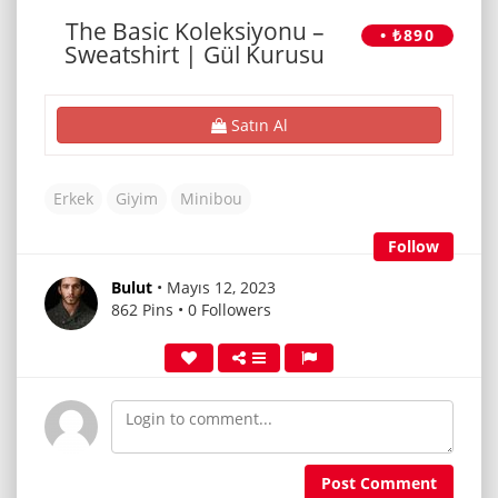
The Basic Koleksiyonu –
• ₺890
Sweatshirt | Gül Kurusu
Satın Al
Erkek
Giyim
Minibou
Follow
Bulut
• Mayıs 12, 2023
862 Pins • 0 Followers
Post Comment