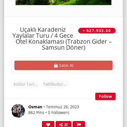
Uçaklı Karadeniz
• ₺27,933.30
Yaylalar Turu / 4 Gece
Otel Konaklaması (Trabzon Gider –
Samsun Döner)
Satın Al
Kültür Turları
TatilBudur Tur
Follow
Osman
• Temmuz 26, 2023
862 Pins • 0 Followers