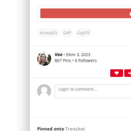
Anasayfa
GAP
GapFit
Vini
• Ekim 3, 2023
867 Pins • 0 Followers
Pinned onto
Trençkot