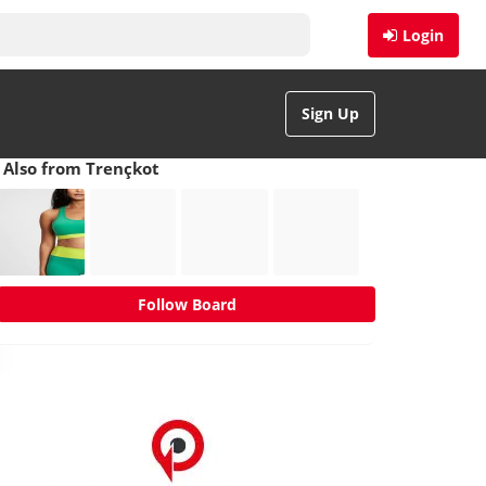
Login
Sign Up
Also from Trençkot
Follow Board