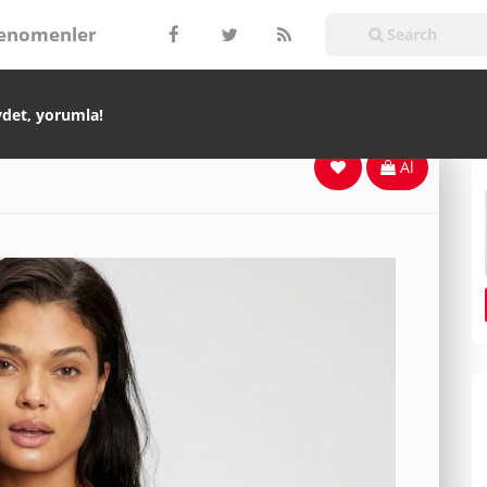
enomenler
ydet, yorumla!
Al