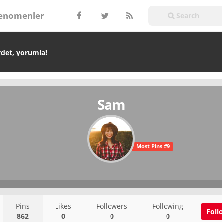
enomenler
ydet, yorumla!
Sam
Most Pins #9
Pins
Likes
Followers
Following
Foll
862
0
0
0