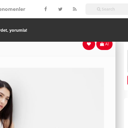
enomenler
ydet, yorumla!
Al