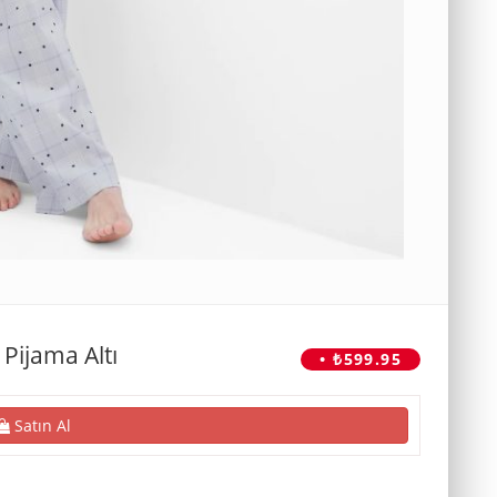
 Pijama Altı
• ₺599.95
Satın Al