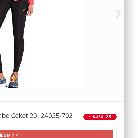
embe Ceket 2012A035-702
• ₺434.25
Satın Al