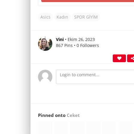
Asics
Kadın
SPOR GİYİM
Vini
• Ekim 26, 2023
867 Pins • 0 Followers
Pinned onto
Ceket