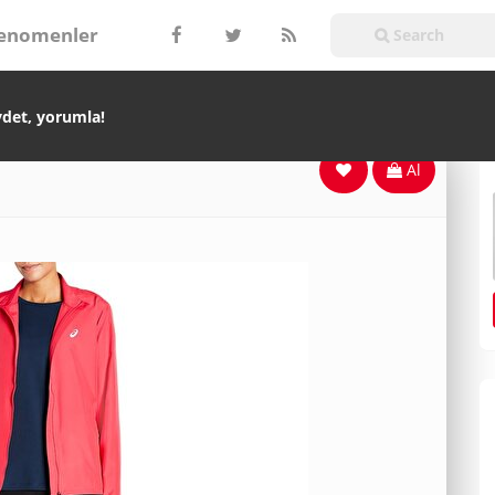
enomenler
ydet, yorumla!
Al