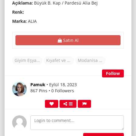
Açıklama:
Büyük B. Kap / Pardesü Alia Bej
Renk:
Marka:
ALIA
Satın Al
Giyim Eşyaları
Kıyafet ve Aksesuarlar
Modanisa (TR)
Follow
Pamuk
• Eylül 18, 2023
867 Pins • 0 Followers