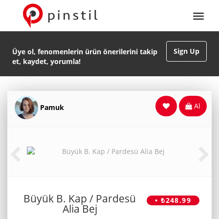
Sign Up
Üye ol, fenomenlerin ürün önerilerini takip
et, kaydet, yorumla!
Al
Pamuk
Büyük B. Kap / Pardesü
• ₺248.99
Alia Bej