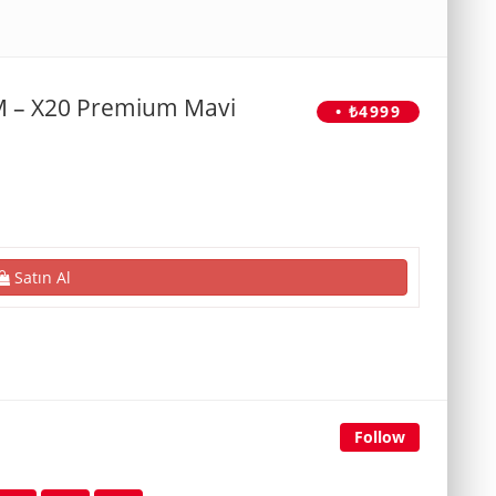
-M – X20 Premium Mavi
• ₺4999
Satın Al
Follow