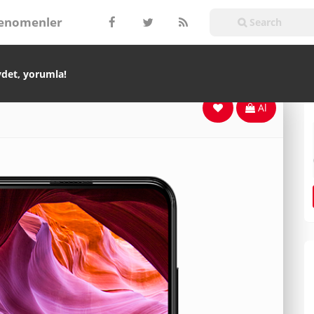
enomenler
ydet, yorumla!
Al