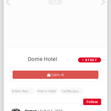
Dome Hotel
• ₺1067
Satın Al
Erken Rezervasyon Otelleri
Kıbrıs Oteli
TatilBudur Otel
Follow
Osman
• Şubat 6, 2023