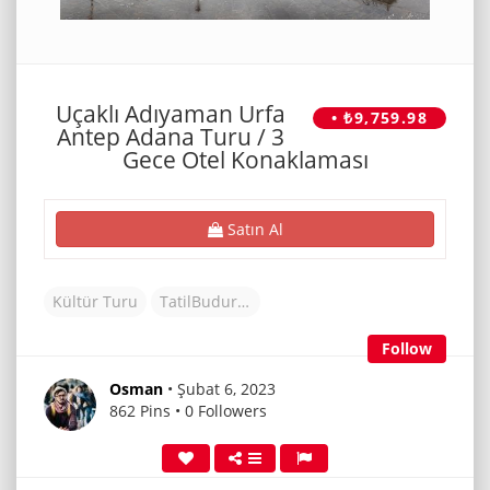
Uçaklı Adıyaman Urfa
• ₺9,759.98
Antep Adana Turu / 3
Gece Otel Konaklaması
Satın Al
Kültür Turu
TatilBudur Tur
Follow
Osman
• Şubat 6, 2023
862 Pins • 0 Followers