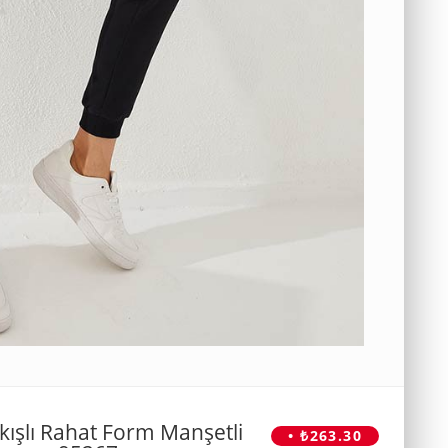
kışlı Rahat Form Manşetli
• ₺263.30