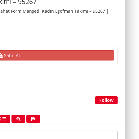
kımı – 95267
Rahat Form Manşetli Kadın Eşofman Takımı – 95267 |
Satın Al
Follow