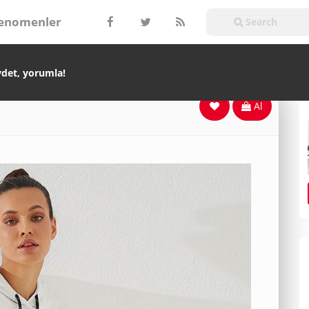
enomenler
ydet, yorumla!
Al