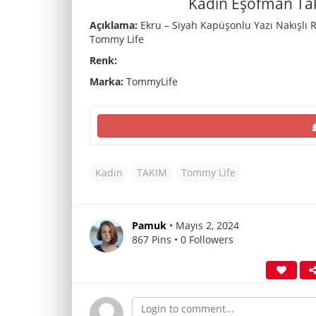
Kadın Eşofman Ta
Açıklama:
Ekru – Siyah Kapüşonlu Yazı Nakışlı 
Tommy Life
Renk:
Marka:
TommyLife
Kadın
TAKIM
Tommy Life
Pamuk
• Mayıs 2, 2024
867 Pins • 0 Followers