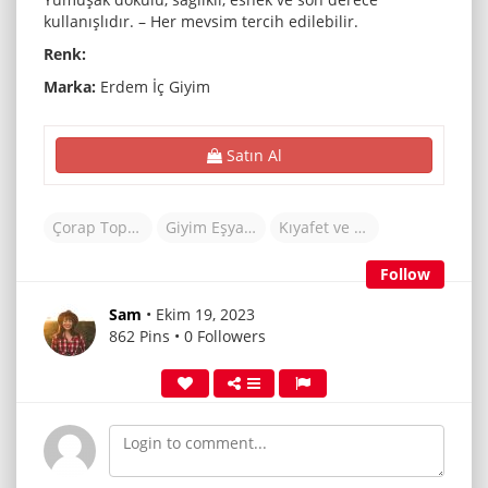
kullanışlıdır. – Her mevsim tercih edilebilir.
Renk:
Marka:
Erdem İç Giyim
Satın Al
Çorap Toptancısı
Giyim Eşyaları
Kıyafet ve Aksesuarlar
Follow
Sam
• Ekim 19, 2023
862 Pins • 0 Followers