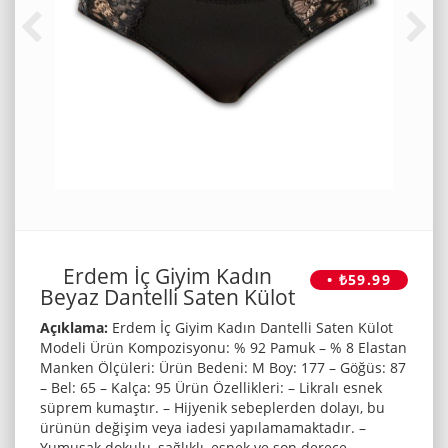
Erdem İç Giyim Kadın
• ₺59.99
Beyaz Dantelli Saten Külot
Açıklama:
Erdem İç Giyim Kadın Dantelli Saten Külot
Modeli Ürün Kompozisyonu: % 92 Pamuk – % 8 Elastan
Manken Ölçüleri: Ürün Bedeni: M Boy: 177 – Göğüs: 87
– Bel: 65 – Kalça: 95 Ürün Özellikleri: – Likralı esnek
süprem kumaştır. – Hijyenik sebeplerden dolayı, bu
ürünün değişim veya iadesi yapılamamaktadır. –
Yumuşak dokulu, sağlıklı, esnek ve son derece