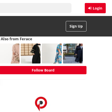
Login
Sign Up
Also from Ferace
Follow Board