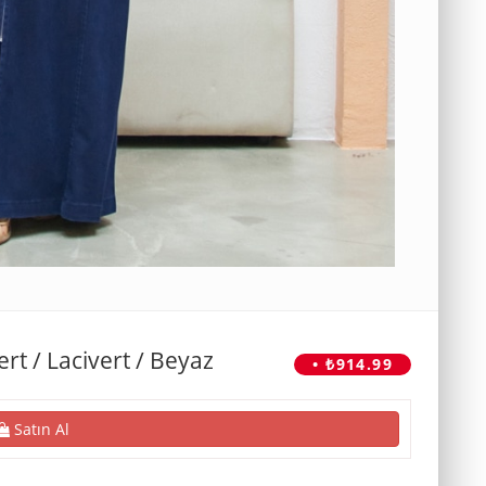
t / Lacivert / Beyaz
• ₺914.99
Satın Al