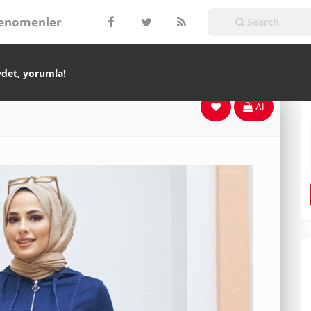
enomenler
ydet, yorumla!
Al