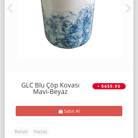
GLC Blu Çöp Kovası
• ₺659.90
Mavi-Beyaz
Satın Al
Banyo
Koçtaş