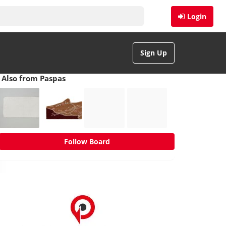
Login
Sign Up
Also from Paspas
Follow Board