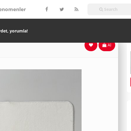
enomenler
ydet, yorumla!
Al