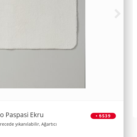
o Paspasi Ekru
• ₺539
cede yıkanılabilir, Ağartıcı