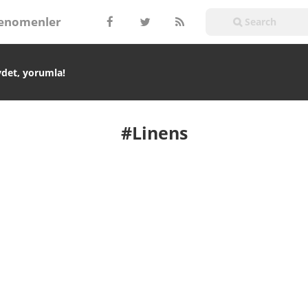
enomenler
ydet, yorumla!
#Linens