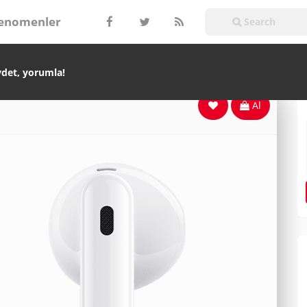
enomenler
ydet, yorumla!
Al