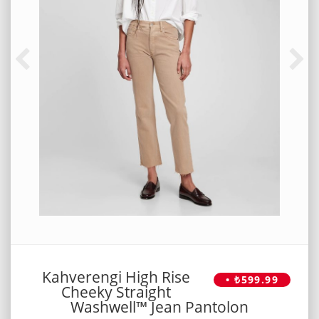
Kahverengi High Rise
• ₺599.99
Cheeky Straight
Washwell™ Jean Pantolon