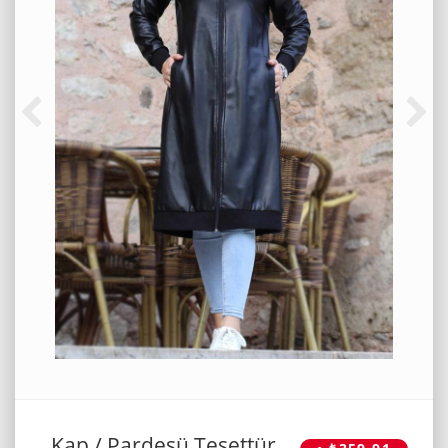
Kap / Pardesü Tesettür