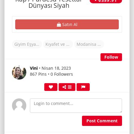
• ₺359.91
Dünyası Siyah
Satın Al
Giyim Eşyaları
Kıyafet ve Aksesuarlar
Modanisa (TR)
Follow
Vini
• Nisan 18, 2023
867 Pins • 0 Followers
Post Comment