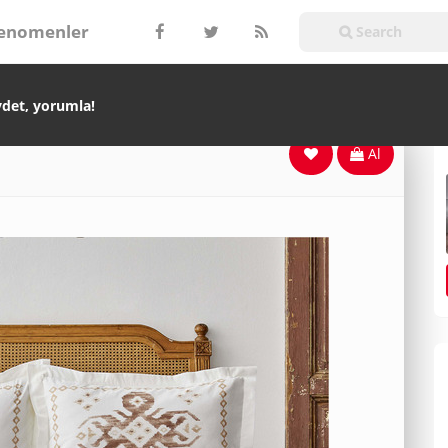
enomenler
ydet, yorumla!
Al