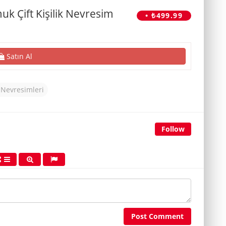
 Çift Kişilik Nevresim
• ₺499.99
ı
Satın Al
 Nevresimleri
Follow
Post Comment