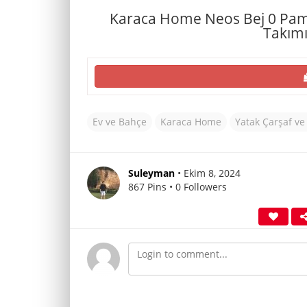
Karaca Home Neos Bej 0 Pamuk
Takım
Ev ve Bahçe
Karaca Home
Yatak Çarşaf ve
Suleyman
• Ekim 8, 2024
867 Pins • 0 Followers