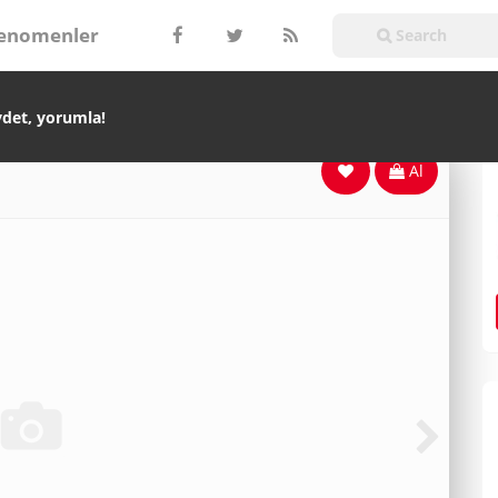
enomenler
ydet, yorumla!
Al