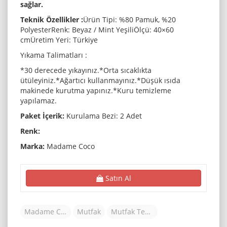
sağlar.
Teknik Özellikler :
Ürün Tipi: %80 Pamuk, %20
PolyesterRenk: Beyaz / Mint YeşiliÖlçü: 40×60
cmÜretim Yeri: Türkiye
Yıkama Talimatları :
*30 derecede yıkayınız.*Orta sıcaklıkta
ütüleyiniz.*Ağartıcı kullanmayınız.*Düşük ısıda
makinede kurutma yapınız.*Kuru temizleme
yapılamaz.
Paket İçerik:
Kurulama Bezi: 2 Adet
Renk:
Marka:
Madame Coco
Satın Al
Madame Coco
Mutfak
Mutfak Tekstili