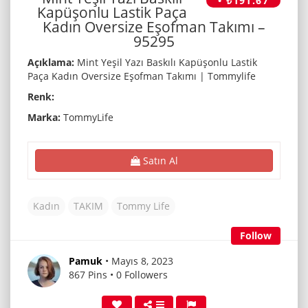
• ₺191.67
Kapüşonlu Lastik Paça
Kadın Oversize Eşofman Takımı –
95295
Açıklama:
Mint Yeşil Yazı Baskılı Kapüşonlu Lastik
Paça Kadın Oversize Eşofman Takımı | Tommylife
Renk:
Marka:
TommyLife
Satın Al
Kadın
TAKIM
Tommy Life
Follow
Pamuk
• Mayıs 8, 2023
867 Pins • 0 Followers