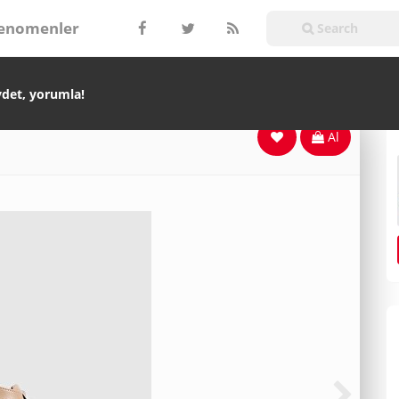
enomenler
ydet, yorumla!
Al