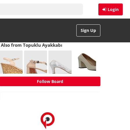
Login
Sign Up
Also from Topuklu Ayakkabı
Follow Board