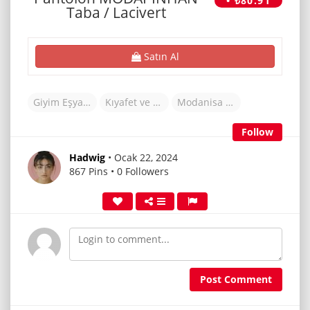
• ₺80.91
Taba / Lacivert
Satın Al
Giyim Eşyaları
Kıyafet ve Aksesuarlar
Modanisa (TR)
Follow
Hadwig
• Ocak 22, 2024
867 Pins • 0 Followers
Post Comment