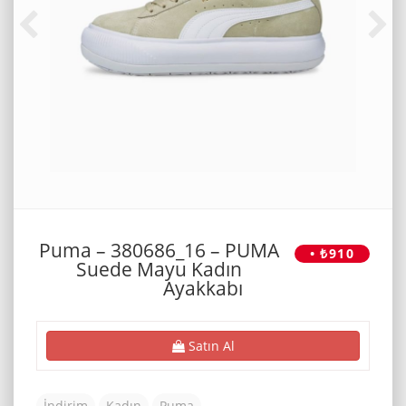
Puma – 380686_16 – PUMA
• ₺910
Suede Mayu Kadın
Ayakkabı
Satın Al
İndirim
Kadın
Puma