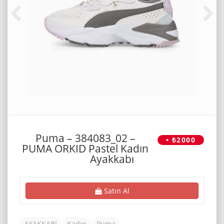
Puma – 384083_02 –
• ₺2000
PUMA ORKID Pastel Kadın
Ayakkabı
Satın Al
AYAKKABI
Kadın
Puma