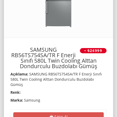
SAMSUNG
• ₺24999
RB56TS754SA/TR F Enerji
Sınıfı 580L Twin Cooling Alttan
Dondurculu Buzdolabı Gümüş
Açıklama:
SAMSUNG RB56TS754SA/TR F Enerji Sınıfı
580L Twin Cooling Alttan Dondurculu Buzdolabı
Gümüş
Renk:
Marka:
Samsung
Satın Al