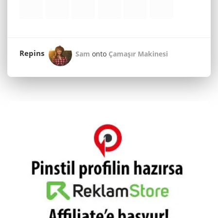
Repins
Sam
onto
Çamaşır Makinesi