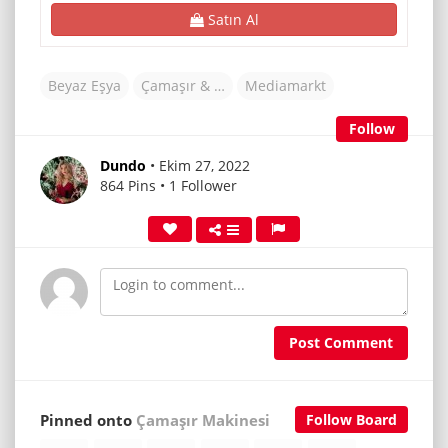
Satın Al
Beyaz Eşya
Çamaşır & Kurutma Makineleri
Mediamarkt
Follow
Dundo
• Ekim 27, 2022
864 Pins • 1 Follower
Post Comment
Pinned onto
Çamaşır Makinesi
Follow Board