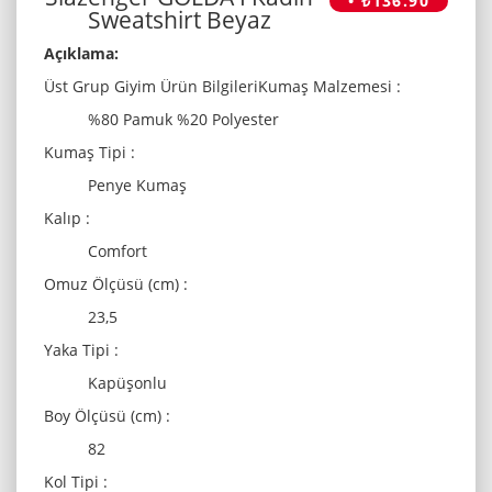
• ₺136.90
Sweatshirt Beyaz
Açıklama:
Üst Grup Giyim Ürün BilgileriKumaş Malzemesi :
%80 Pamuk %20 Polyester
Kumaş Tipi :
Penye Kumaş
Kalıp :
Comfort
Omuz Ölçüsü (cm) :
23,5
Yaka Tipi :
Kapüşonlu
Boy Ölçüsü (cm) :
82
Kol Tipi :