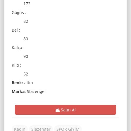
172
Gögüs :
82
Bel :
80
Kalça :
90
Kilo :
52
Renk:
altın
Marka:
Slazenger
Satın Al
Kadın
Slazenger
SPOR GİYİM