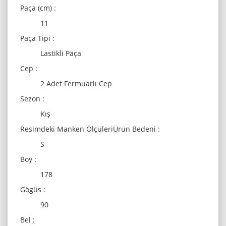
Paça (cm) :
11
Paça Tipi :
Lastikli Paça
Cep :
2 Adet Fermuarlı Cep
Sezon :
Kış
Resimdeki Manken ÖlçüleriÜrün Bedeni :
S
Boy :
178
Gögüs :
90
Bel :