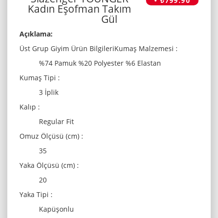
• ₺799.90
Kadın Eşofman Takım
Gül
Açıklama:
Üst Grup Giyim Ürün BilgileriKumaş Malzemesi :
%74 Pamuk %20 Polyester %6 Elastan
Kumaş Tipi :
3 İplik
Kalıp :
Regular Fit
Omuz Ölçüsü (cm) :
35
Yaka Ölçüsü (cm) :
20
Yaka Tipi :
Kapüşonlu