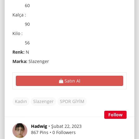
60
Kalça :
90
Kilo :
56
Renk:
N
Marka:
Slazenger
Satın Al
Kadın
Slazenger
SPOR GİYİM
Follow
Hadwig
• Şubat 22, 2023
867 Pins • 0 Followers