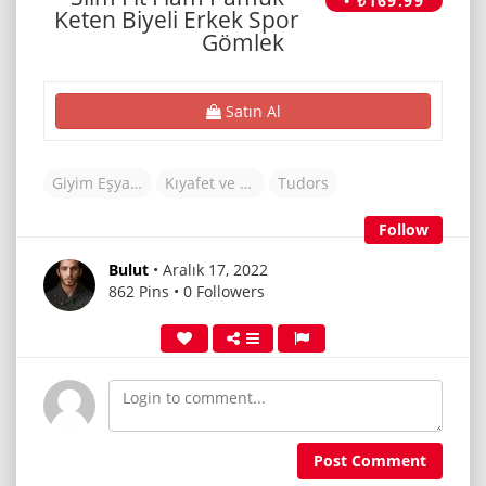
• ₺169.99
Keten Biyeli Erkek Spor
Gömlek
Satın Al
Giyim Eşyaları
Kıyafet ve Aksesuarlar
Tudors
Follow
Bulut
• Aralık 17, 2022
862 Pins • 0 Followers
Post Comment