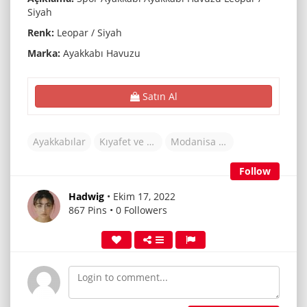
Siyah
Renk:
Leopar / Siyah
Marka:
Ayakkabı Havuzu
Satın Al
Ayakkabılar
Kıyafet ve Aksesuarlar
Modanisa (TR)
Follow
Hadwig
• Ekim 17, 2022
867 Pins • 0 Followers