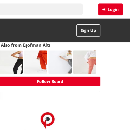
Login
Sign Up
Also from Eşofman Altı
Follow Board