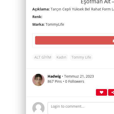
Eşofman Alt 
Açıklama:
Tarçın Cepli Yüksek Bel Rahat Form L
Renk:
Marka:
TommyLife
ALT GİYİM
Kadın
Tommy Life
Hadwig
• Temmuz 21, 2023
867 Pins • 0 Followers