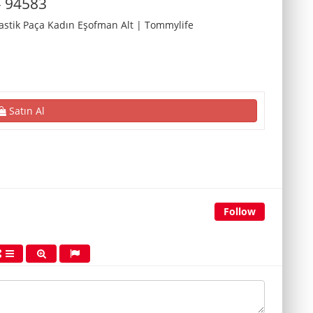
– 94583
astik Paça Kadın Eşofman Alt | Tommylife
Satın Al
Follow