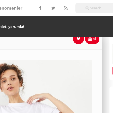
enomenler
ydet, yorumla!
Al