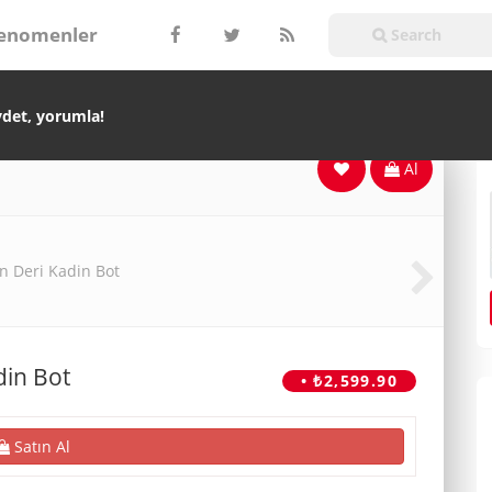
enomenler
ydet, yorumla!
Al
din Bot
• ₺2,599.90
Satın Al