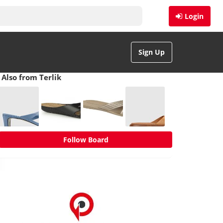
Login
Sign Up
Also from Terlik
Follow Board