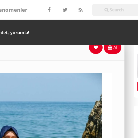
enomenler
ydet, yorumla!
Al