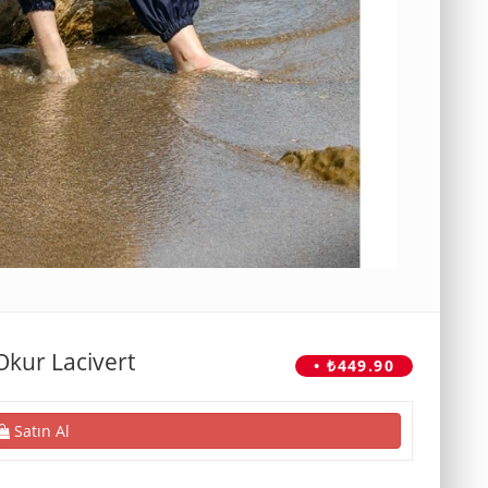
Okur Lacivert
• ₺449.90
Satın Al