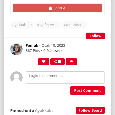
Satın Al
Ayakkabılar
Kıyafet ve Aksesuarlar
Modanisa (TR)
Follow
Pamuk
• Ocak 19, 2023
867 Pins • 0 Followers
Post Comment
Pinned onto
Ayakkabı
Follow Board