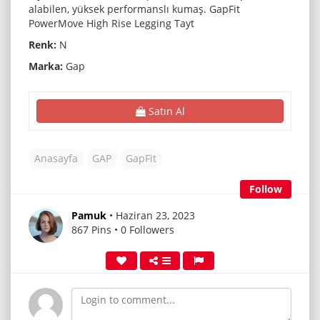
alabilen, yüksek performanslı kumaş. GapFit
PowerMove High Rise Legging Tayt
Renk:
N
Marka:
Gap
Satın Al
Anasayfa
GAP
GapFit
Follow
Pamuk
• Haziran 23, 2023
867 Pins • 0 Followers