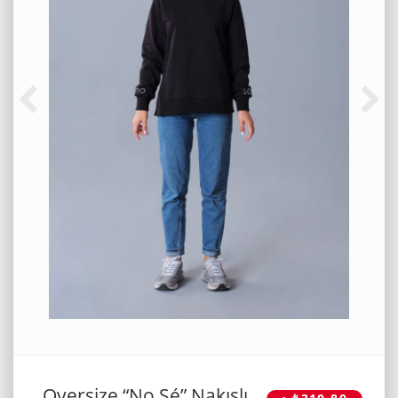
Oversize “No Sé” Nakışlı