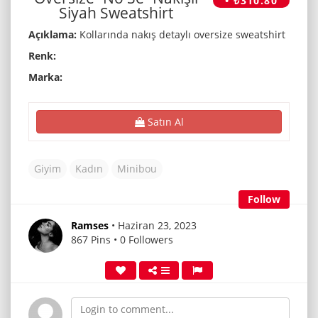
• ₺310.80
Siyah Sweatshirt
Açıklama:
Kollarında nakış detaylı oversize sweatshirt
Renk:
Marka:
Satın Al
Giyim
Kadın
Minibou
Follow
Ramses
• Haziran 23, 2023
867 Pins • 0 Followers