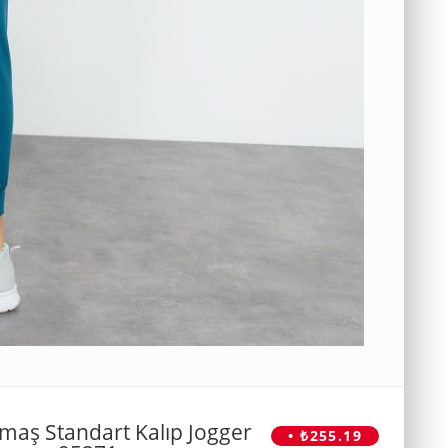
maş Standart Kalıp Jogger
• ₺255.19