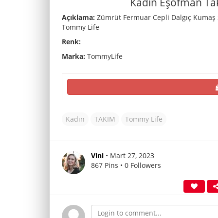
Kadın Eşofman Ta
Açıklama:
Zümrüt Fermuar Cepli Dalgıç Kumaş S
Tommy Life
Renk:
Marka:
TommyLife
Kadın
TAKIM
Tommy Life
Vini
• Mart 27, 2023
867 Pins • 0 Followers