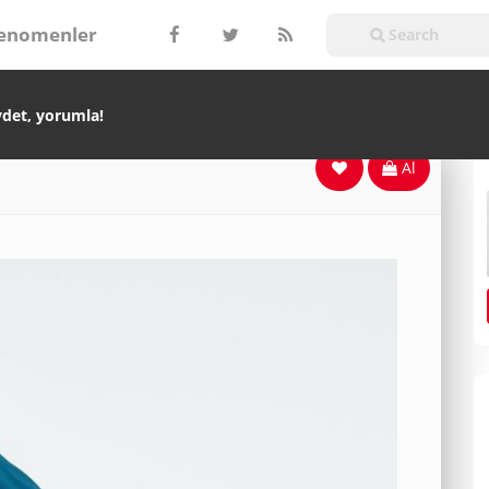
enomenler
ydet, yorumla!
Al