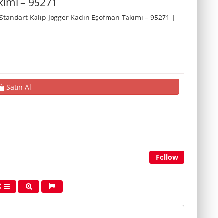
kımı – 95271
tandart Kalıp Jogger Kadın Eşofman Takımı – 95271 |
Satın Al
Follow