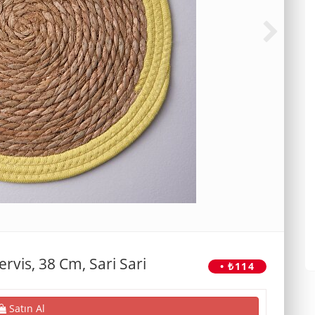
rvis, 38 Cm, Sari Sari
• ₺114
Satın Al