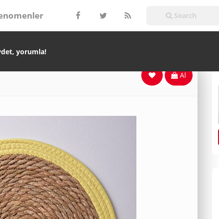
enomenler
ydet, yorumla!
Al