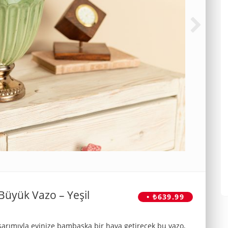
üyük Vazo – Yeşil
• ₺639.99
sarımıyla evinize bambaşka bir hava getirecek bu vazo,