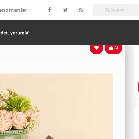
enomenler
ydet, yorumla!
Al