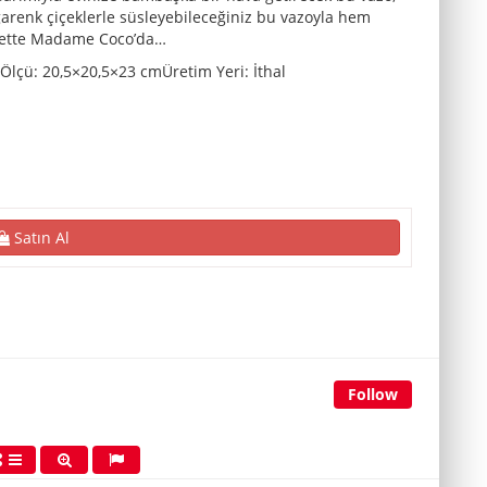
arenk çiçeklerle süsleyebileceğiniz bu vazoyla hem
lbette Madame Coco’da…
Ölçü: 20,5×20,5×23 cmÜretim Yeri: İthal
Satın Al
Follow