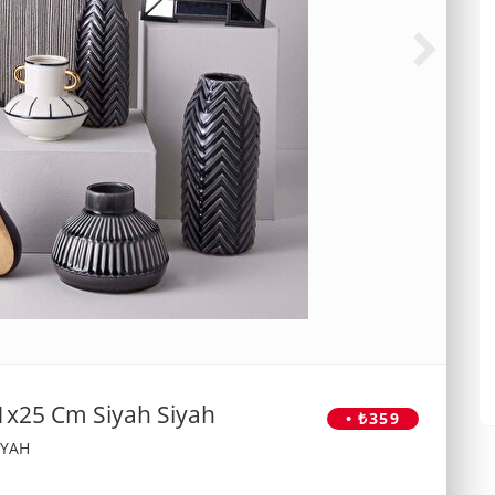
11x25 Cm Siyah Siyah
• ₺359
İYAH