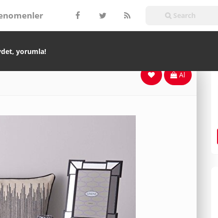
enomenler
ydet, yorumla!
Al