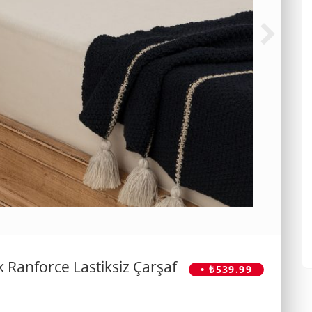
 Ranforce Lastiksiz Çarşaf
• ₺539.99