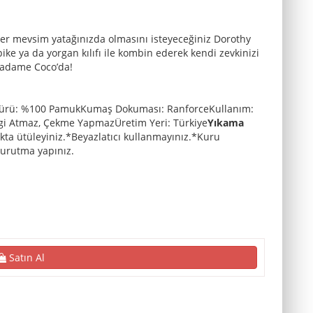
her mevsim yatağınızda olmasını isteyeceğiniz Dorothy
 pike ya da yorgan kılıfı ile kombin ederek kendi zevkinizi
e Madame Coco’da!
ş Türü: %100 PamukKumaş Dokuması: RanforceKullanım:
ngi Atmaz, Çekme YapmazÜretim Yeri: Türkiye
Yıkama
ıkta ütüleyiniz.*Beyazlatıcı kullanmayınız.*Kuru
urutma yapınız.
Satın Al