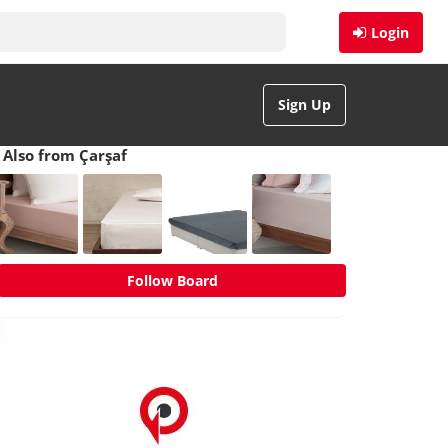
Login
Sign Up
Also from Çarşaf
Follow Board