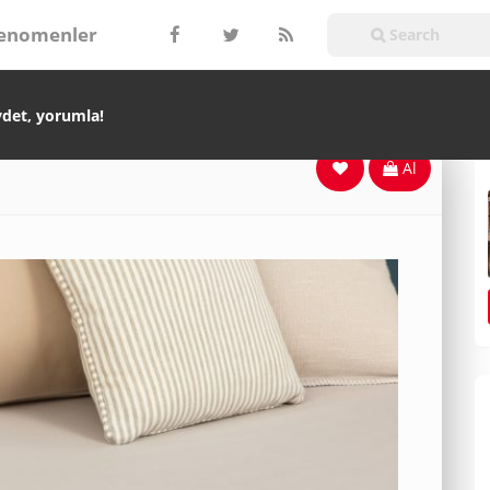
enomenler
ydet, yorumla!
Al