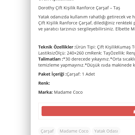
Dorothy Çift Kişilik Ranforce Çarşaf – Taş
Yatak odanızda kullanım rahatlığı getirecek ve 
Çift Kişilik Ranforce Çarşaf, dilediğiniz renkteki
ve yaratıcı tarzınızı sergileyebilirsiniz. Elbett
Teknik Özellikler :
Ürün Tipi: Çift KişilikKuma
LastiksizÖlçü: 240×260 cmRenk: TaşÖzellik: Re
Talimatları :
*30 derecede yıkayınız.*Orta sıcakl
temizleme yapmayınız.*Düşük ısıda makinede k
​Paket İçeriği :
Çarşaf: 1 Adet
Renk:
Marka:
Madame Coco
Çarşaf
Madame Coco
Yatak Odası