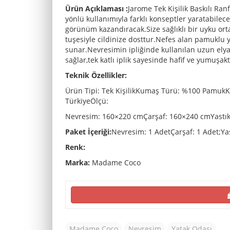
Ürün Açıklaması :
Jarome Tek Kişilik Baskılı Ran
yönlü kullanımıyla farklı konseptler yaratabile
görünüm kazandıracak.Size sağlıklı bir uyku o
tuşesiyle cildinize dosttur.Nefes alan pamuklu 
sunar.Nevresimin ipliğinde kullanılan uzun ely
sağlar,tek katlı iplik sayesinde hafif ve yumuşakt
Teknik Özellikler:
Ürün Tipi: Tek KişilikKumaş Türü: %100 Pamuk
TürkiyeÖlçü:
Nevresim: 160×220 cmÇarşaf: 160×240 cmYastık 
Paket İçeriği:
Nevresim: 1 AdetÇarşaf: 1 Adet;Yast
Renk:
Marka:
Madame Coco
Madame Coco
Nevresim
Yatak Odası