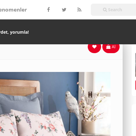
enomenler
ydet, yorumla!
Al