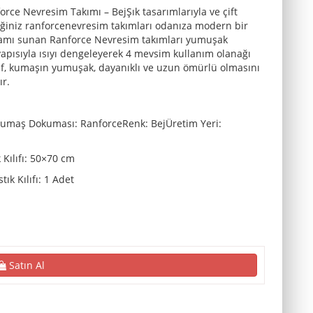
force Nevresim Takımı – BejŞık tasarımlarıyla ve çift
ceğiniz ranforcenevresim takımları odanıza modern bir
rtamı sunan Ranforce Nevresim takımları yumuşak
yapısıyla ısıyı dengeleyerek 4 mevsim kullanım olanağı
af, kumaşın yumuşak, dayanıklı ve uzun ömürlü olmasını
ır.
Kumaş Dokuması: RanforceRenk: BejÜretim Yeri:
Kılıfı: 50×70 cm
ık Kılıfı: 1 Adet
Satın Al