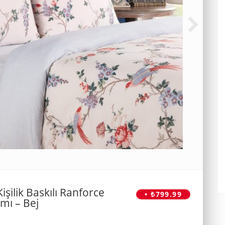
ilik Baskılı Ranforce
• ₺799.99
mı – Bej