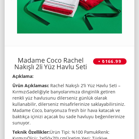
Madame Coco Rachel
• ₺166.99
Nakışlı 2li Yüz Havlu Seti
Açıklama:
Ürün Açıklaması:
Rachel Nakışlı 2’li Yüz Havlu Seti –
KırmızıSadeliğiyle banyolarımıza dinginlik getiren
renkli yüz havlusunu dilerseniz günlük olarak
kullanabilir, dilerseniz misafirlerinize saklayabilirsiniz.
Madame Coco, banyonuza fresh bir hava katacak ve
baktıkça içinizi açacak bu sade havluyu beğenilerinize
sunuyor.
Teknik Özellikler:
Ürün Tipi: %100 PamukRenk:
KırmızıÖlçü: 2x(50×70) cmÜretim Yeri: Türkiye