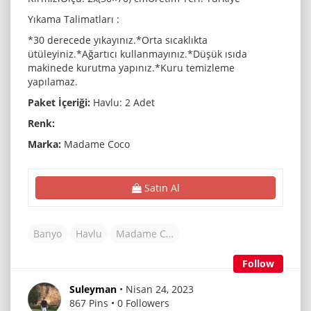
Yıkama Talimatları :
*30 derecede yıkayınız.*Orta sıcaklıkta
ütüleyiniz.*Ağartıcı kullanmayınız.*Düşük ısıda
makinede kurutma yapınız.*Kuru temizleme
yapılamaz.
Paket İçeriği:
Havlu: 2 Adet
Renk:
Marka:
Madame Coco
Satın Al
Banyo
Havlu
Madame Coco
Follow
Suleyman
• Nisan 24, 2023
867 Pins • 0 Followers